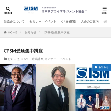
当協会について
セミナー・イベント
CPSM資格
入会のご案内
企業
HOME
お知らせ
CPSM受験集中講座
CPSM受験集中講座
お知らせ
,
CPSM・対策講座
,
セミナー・イベント
お知らせ