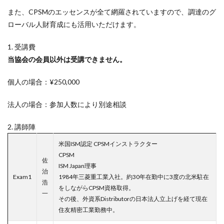
また、CPSMのエッセンスが全て網羅されていますので、調達のグ
ローバル人財育成にも活用いただけます。
1. 受講費
当協会の会員以外は受講できません。
個人の場合：¥250,000
法人の場合：参加人数により別途相談
2. 講師陣
米国ISM認定 CPSMインストラクター
CPSM
佐
ISM Japan理事
治
Exam1
1984年三菱重工業入社。約30年在勤中に3度の北米駐在
浩
をしながらCPSM資格取得。
一
その後、外資系Distributorの日本法人立上げを経て現在
住友精密工業勤務中。