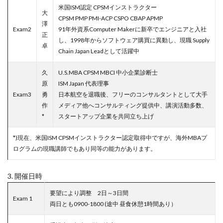
米国ISM認定 CPSMインストラクター
大
CPSM PMP PMI-ACP CSPO CBAP APMP
澤
Exam2
91年外資系Computer Makerに新卒でエンジニアと入社
正
し、1998年からソフトウェア購買に異動し、現職 Supply
卓
Chain Japan Leadとして活躍中
久
U.S.MBA CPSM MBCI 中小企業診断士
原
ISM Japan 代表理事
Exam3
勇
日本航空を退職後、フリーのコンサルタントとして大手
作
メディア他へコンサルティング提供中、講演活動多数、
*
スタートアップ企業を共同立ち上げ
*)現在、米国ISM CPSMインストラクター認定取得中ですが、海外MBAプ
ログラムの現職講師でもあり同等の能力があります。
3. 開催日時
要望により調整 2日～3日間
Exam 1
両日とも0900-1800 (途中 昼食休憩1時間あり）