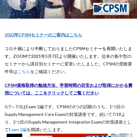
2022年CPSMセミナーのご案内はこちら
コロナ禍により中断しておりましたCPSMセミナーを再開いたしま
す。ZOOMで2021年5月7日より開催いたします。
従来の集中型の
セミナーから課目別セミナーに変更いたしました。CPSMの受験要
件等は
こちら
をご確認ください。
CPSM資格取得の勉強方法、学習時間の目安および取得にかかる費
用については、ここをクリックしてご覧ください
5/7～7/3はExam 1編です。CPSMの3つの試験のうち、1つ目の
Supply Management Core Examの対策講座です。続いて7/18よ
り、2つ目のSupply Management Integration Examの対策講座とし
て
Exam 2編
を開講いたします。