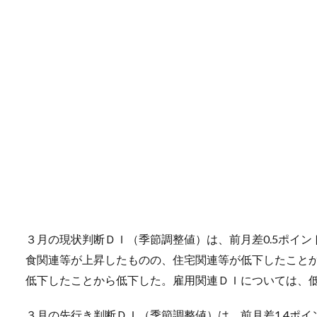
３月の現状判断ＤＩ（季節調整値）は、前月差0.5ポイン
食関連等が上昇したものの、住宅関連等が低下したこと
低下したことから低下した。雇用関連ＤＩについては、
３月の先行き判断ＤＩ（季節調整値）は、前月差1.4ポイン