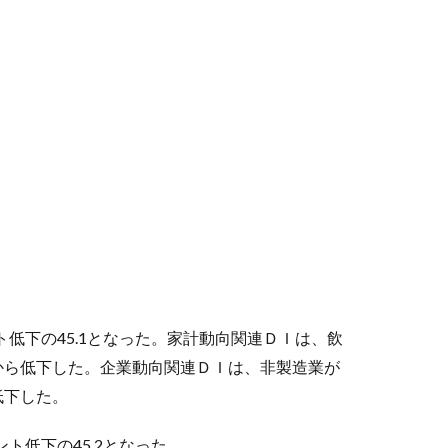
ト低下の45.1となった。家計動向関連ＤＩは、飲
から低下した。企業動向関連ＤＩは、非製造業が
低下した。
ト低下の45.2となった。