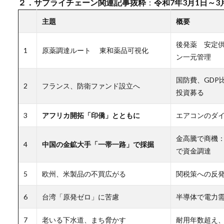
２．サプライチェーン関連記事抜粋
：
令和7年3月1日～3
主題
概要
後発薬 安定供
1
原薬調達ルート 東和薬品可視化
ン一元管理
国防費、GDP
2
フランス、防衛ファンド設立へ
投資募る
3
アフリカ開拓「印僑」とともに
エアコンのダイ
金高騰で商機：
4
中国の金鉱大手「一帯一路」で採掘
で資金調達
5
欧州、米製品の不買広がる
関税策への反発
6
台湾「原発ゼロ」に苦慮
半導体で電力需
7
老いる下水道、まち脅かす
耐用年数超え、