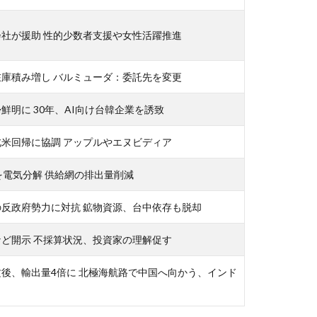
社が援助 性的少数者支援や女性活躍推進
庫積み増し バルミューダ：委託先を変更
鮮明に 30年、AI向け台韓企業を誘致
米回帰に協調 アップルやエヌビディア
を電気分解 供給網の排出量削減
反政府勢力に対抗 鉱物資源、台中依存も脱却
ど開示 不採算状況、投資家の理解促す
後、輸出量4倍に 北極海航路で中国へ向かう、インド