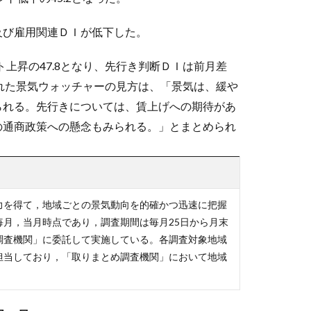
及び雇用関連ＤＩが低下した。
ト上昇の47.8となり、先行き判断ＤＩは前月差
示された景気ウォッチャーの見方は、「景気は、緩や
られる。先行きについては、賃上げへの期待があ
の通商政策への懸念もみられる。」とまとめられ
力を得て，地域ごとの景気動向を的確かつ迅速に把握
月，当月時点であり，調査期間は毎月25日から月末
調査機関」に委託して実施している。各調査対象地域
担当しており，「取りまとめ調査機関」において地域