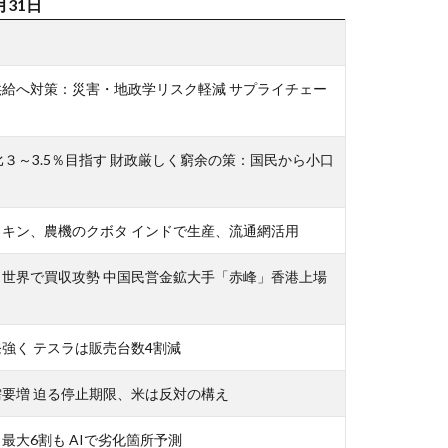
月31日
給へ対策：災害・地政学リスク軽減 サプライチェー
比３～3.5％目指す 財政厳しく窮余の策：国民から小口
キン、農機のクボタ インドで生産、流通網活用
世界で買収攻勢 中国民営金鉱大手「赤峰」香港上場
強く テスラは販売台数4割減
要増 迫る停止期限、米は反対の構え
最大6割も AIで劣化箇所予測