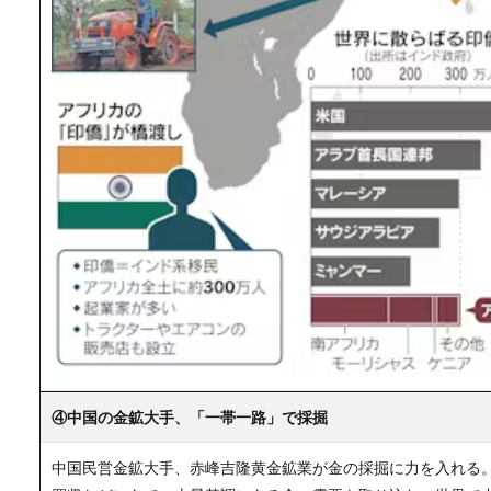
④中国の金鉱大手、「一帯一路」で採掘
中国民営金鉱大手、赤峰吉隆黄金鉱業が金の採掘に力を入れる