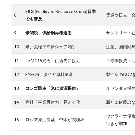
ERG
(Employee Resource Group)
日本
8
電通や日立、会
でも普及
9
米関税、供給網再考迫る
サントリー：在
10
米、先端半導体シェア2割
生産、国内回帰
11
TSMC15兆円 供給先に接近
半導体投資：北
12
ENEOS、タイヤ原料量産
製油所のCO2
13
コンゴ民主「米に資源提供」
ルワンダ支援の
14
商社「事業再建力」見える化
新たに伊藤忠な
ウクライナ侵攻
15
ロシア原油制裁、中印が穴埋め
行きが増加