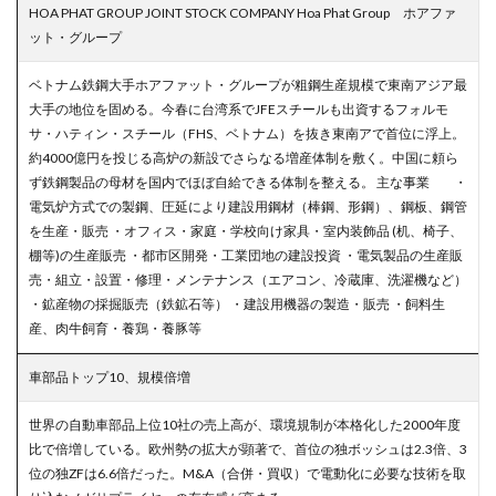
HOA PHAT GROUP JOINT STOCK COMPANY Hoa Phat Group ホアファ
ット・グループ
ベトナム鉄鋼大手ホアファット・グループが粗鋼生産規模で東南アジア最
大手の地位を固める。今春に台湾系でJFEスチールも出資するフォルモ
サ・ハティン・スチール（FHS、ベトナム）を抜き東南アで首位に浮上。
約4000億円を投じる高炉の新設でさらなる増産体制を敷く。中国に頼ら
ず鉄鋼製品の母材を国内でほぼ自給できる体制を整える。 主な事業 ・
電気炉方式での製鋼、圧延により建設用鋼材（棒鋼、形鋼）、鋼板、鋼管
を生産・販売 ・オフィス・家庭・学校向け家具・室内装飾品 (机、椅子、
棚等)の生産販売 ・都市区開発・工業団地の建設投資 ・電気製品の生産販
売・組立・設置・修理・メンテナンス（エアコン、冷蔵庫、洗濯機など）
・鉱産物の採掘販売（鉄鉱石等） ・建設用機器の製造・販売 ・飼料生
産、肉牛飼育・養鶏・養豚等
車部品トップ10、規模倍増
世界の自動車部品上位10社の売上高が、環境規制が本格化した2000年度
比で倍増している。欧州勢の拡大が顕著で、首位の独ボッシュは2.3倍、3
位の独ZFは6.6倍だった。M&A（合併・買収）で電動化に必要な技術を取