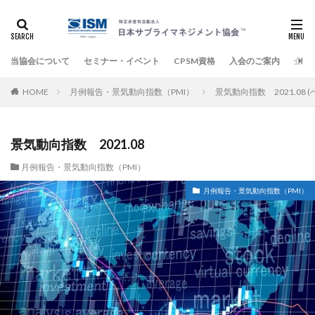
当協会について
セミナー・イベント
CPSM資格
入会のご案内
企業
HOME
月例報告・景気動向指数（PMI）
景気動向指数 2021.08 (
景気動向指数 2021.08
月例報告・景気動向指数（PMI）
月例報告・景気動向指数（PMI）