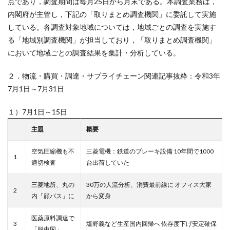
点であり，調査期間は毎月25日から月末である。本調査業務は，
内閣府が主管し，下記の「取りまとめ調査機関」に委託して実施
している。各調査対象地域については，地域ごとの調査を実施す
る「地域別調査機関」が担当しており，「取りまとめ調査機関」
において地域ごとの調査結果を集計・分析している。
２．物流・購買・調達・サプライチェーン関連記事抜粋：令和3年
7月1日～7月31日
１）7月1日～15日
主題
概要
空気圧縮機も不
三菱電機：鉄道のブレーキ設備 10年間で1000
1
適切検査
台出荷していた
三菱地所、丸の
30万の人流分析、消費最前線に オフィス大家
2
内「顔パス」に
から変身
医薬原料調達で
3
塩野義など生産国内回帰へ 依存度下げ安定確保
「脱中国」