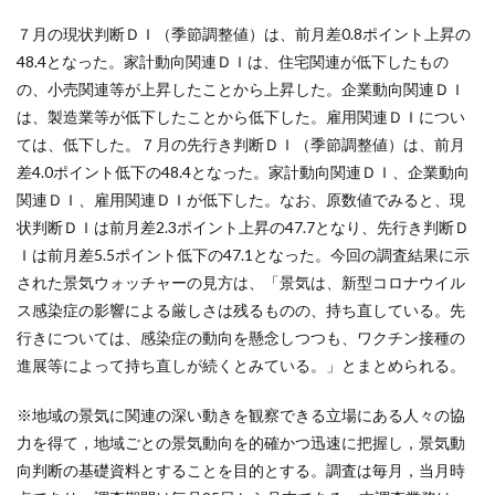
７月の現状判断ＤＩ（季節調整値）は、前月差0.8ポイント上昇の
48.4となった。家計動向関連ＤＩは、住宅関連が低下したもの
の、小売関連等が上昇したことから上昇した。企業動向関連ＤＩ
は、製造業等が低下したことから低下した。雇用関連ＤＩについ
ては、低下した。７月の先行き判断ＤＩ（季節調整値）は、前月
差4.0ポイント低下の48.4となった。家計動向関連ＤＩ、企業動向
関連ＤＩ、雇用関連ＤＩが低下した。なお、原数値でみると、現
状判断ＤＩは前月差2.3ポイント上昇の47.7となり、先行き判断Ｄ
Ｉは前月差5.5ポイント低下の47.1となった。今回の調査結果に示
された景気ウォッチャーの見方は、「景気は、新型コロナウイル
ス感染症の影響による厳しさは残るものの、持ち直している。先
行きについては、感染症の動向を懸念しつつも、ワクチン接種の
進展等によって持ち直しが続くとみている。」とまとめられる。
※地域の景気に関連の深い動きを観察できる立場にある人々の協
力を得て，地域ごとの景気動向を的確かつ迅速に把握し，景気動
向判断の基礎資料とすることを目的とする。調査は毎月，当月時