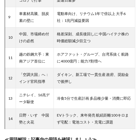
コロナで打撃
染連日最多
車素材高騰、脱炭
電動車向け、リチウム1年で倍以上 大手6
9
素の壁に
社：1兆円減益要因
中国、市場締め付
格差深刻、成長後回しに 中国ハイテク株の
10
けの必然
時価総額減少目立つ
越の鉄鋼大手：東
ホアファット・グループ、台湾系抜く 航路
11
南アジア首位に
に4000億円；能力7割増へ
「空調大国」へ：
ダイキン、新工場で一貫生産 政府、奨励金
12
インド官民指導
で後押し
ニチレイ、16兆デ
13
冷食5分で生産計画 多品種少量・消費に即応
ータ駆使
日野・いすゞ中国
EVトラック、来年発売 航続距離100キロま
14
勢と火花
ず宅配：電池コスト・充電に課題
≪用語解説：記事内の用語を確認しましょう≫