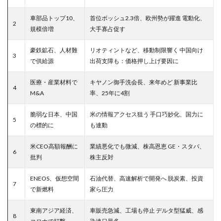
車部品トップ10、
首位ボッシュ2.3倍、欧州勢が躍進 電動化、
2
規模倍増
大手寡占促す
豪鉄鉱石、人材難
リオティントなど、移動制限響く 中国向け
3
で供給源
出荷支障も：価格押し上げ要因に
医療・産業材料で
キヤノン御手洗会長、来年めど 新事業比
4
M&A
率、25年に4割
脆弱な日本、中国
米の情報アクセス狙う 手口巧妙化、国力に
5
の標的に
も連動
米CEO高額報酬に
業績悪化でも微減、株高恩恵 GE・スタバ、
6
批判
株主反対
ENEOS、仮想空間
石油代替、高速解析で開発へ 脱炭素、投資
7
で新燃料
家ら圧力
東南アジア経済、
車販売急減、工場も停止 デルタ型猛威、感
8