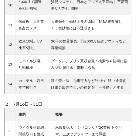
5000社で調達
貿易システム、日本とアジア太平洋結ぶ 三菱商
10
を相互補完
事など7社、開発
米政権、大企業
大統領令「価格上昇の原因」 M&A審査厳し
11
寡占にメス
く：実効性には不透明さも
欧米10社、EV
30年の世界販売、計2000万台超 アウディなど
12
比率5割に
専業転換
モバイル決済、
グーグル、プリン買収合意：検索やAI技術に強
13
乱戦模様
み 遅い脱現金、開拓に余地
カルテル、西日
独占禁止法：九州電力など計4社に疑い 企業向
14
本で横行？
け電力販売で互いの顧客を「不可侵」とする
２）7月16日～31日
主題
概要
ウイグル供給網：
米規制拡大、シリコンなど20業種 トクヤ
1
間接取引も警戒
マ、三次サプライヤーまで調査