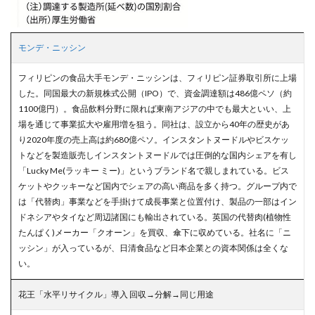
モンデ・ニッシン
フィリピンの食品大手モンデ・ニッシンは、フィリピン証券取引所に上場
した。同国最大の新規株式公開（IPO）で、資金調達額は486億ペソ（約
1100億円）。食品飲料分野に限れば東南アジアの中でも最大といい、上
場を通じて事業拡大や雇用増を狙う。同社は、設立から40年の歴史があ
り2020年度の売上高は約680億ペソ。インスタントヌードルやビスケッ
トなどを製造販売しインスタントヌードルでは圧倒的な国内シェアを有し
「Lucky Me(ラッキー ミー)」というブランド名で親しまれている。ビス
ケットやクッキーなど国内でシェアの高い商品を多く持つ。グループ内で
は「代替肉」事業などを手掛けて成長事業と位置付け、製品の一部はイン
ドネシアやタイなど周辺諸国にも輸出されている。英国の代替肉(植物性
たんぱく)メーカー「クオーン」を買収、傘下に収めている。社名に「ニ
ッシン」が入っているが、日清食品など日本企業との資本関係は全くな
い。
花王「水平リサイクル」導入 回収→分解→同じ用途