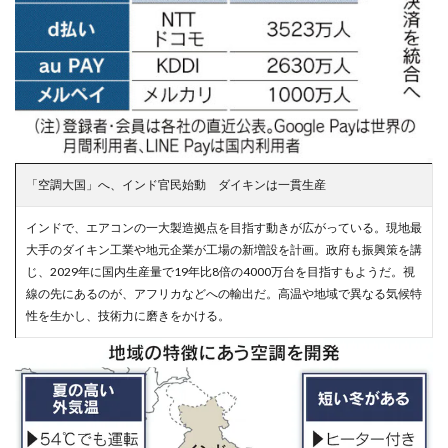
「空調大国」へ、インド官民始動 ダイキンは一貫生産
インドで、エアコンの一大製造拠点を目指す動きが広がっている。現地最
大手のダイキン工業や地元企業が工場の新増設を計画。政府も振興策を講
じ、2029年に国内生産量で19年比8倍の4000万台を目指すもようだ。視
線の先にあるのが、アフリカなどへの輸出だ。高温や地域で異なる気候特
性を生かし、技術力に磨きをかける。