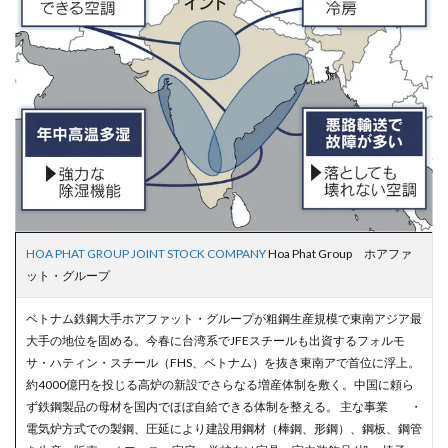
HOA PHAT GROUP JOINT STOCK COMPANY
Hoa Phat Group ホアファ
ット・グループ
ベトナム鉄鋼大手ホアファット・グループが粗鋼生産規模で東南アジア最
大手の地位を固める。今春に台湾系でJFEスチールも出資するフォルモ
サ・ハティン・スチール（FHS、ベトナム）を抜き東南アで首位に浮上。
約4000億円を投じる高炉の新設でさらなる増産体制を敷く。中国に頼ら
ず鉄鋼製品の母材を国内でほぼ自給できる体制を整える。 主な事業 ・
電気炉方式での製鋼、圧延により建設用鋼材（棒鋼、形鋼）、鋼板、鋼管