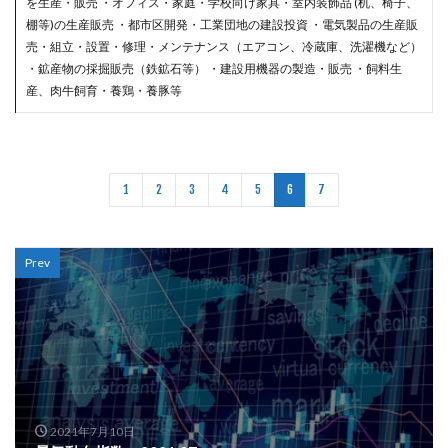
を生産・販売 ・オフィス・家庭・学校向け家具・室内装飾品 (机、椅子、
棚等)の生産販売 ・都市区開発・工業団地の建設投資 ・電気製品の生産販
売・組立・設置・修理・メンテナンス（エアコン、冷蔵庫、洗濯機など）
・鉱産物の採掘販売（鉄鉱石等） ・建設用機器の製造・販売 ・飼料生
産、肉牛飼育・養鶏・養豚等
1
2
3
4
5
6
7
Prev
2021年7月10日