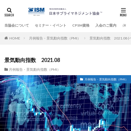
当協会について
セミナー・イベント
CPSM資格
入会のご案内
企業
HOME
月例報告・景気動向指数（PMI）
景気動向指数 2021.08 (
景気動向指数 2021.08
月例報告・景気動向指数（PMI）
月例報告・景気動向指数（PMI）