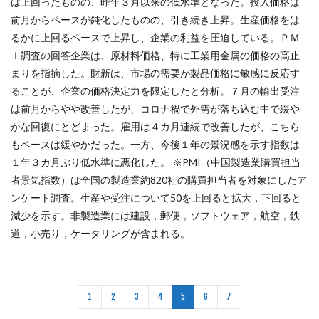
は上回ったものの、昨年３月以来の低水準となった。投入価格は
前月からペースが鈍化したものの、引き続き上昇。生産価格をは
るかに上回るペースで上昇し、企業の利益を圧迫している。ＰＭ
Ｉ調査の回答企業は、原材料価格、特に工業用金属の価格の高止
まりを指摘した。財新は、市場の需要が製品価格に敏感に反応す
ることが、企業の価格決定力を限定したと分析。７月の輸出受注
は前月からやや改善したが、コロナ禍で外需が落ち込む中で緩や
かな回復にとどまった。雇用は４カ月連続で改善したが、こちら
もペースは緩やかだった。一方、今後１年の景況感を示す指数は
１年３カ月ぶり低水準に悪化した。 ※PMI（中国製造業購買担当
者景気指数）は全国の製造業約820社の購買担当者を対象にしたア
ンケート調査。生産や受注について50を上回ると拡大，下回ると
減少を示す。非製造業には建設，郵便，ソフトウェア，航空，鉄
道，小売り，ケータリングが含まれる。
1
2
3
4
5
6
7