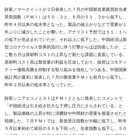
財新／マークイットが２日発表した７月の中国製造業購買担当者
景気指数（ＰＭＩ）は５０．３と、６月の５１．３から低下し、
昨年４月以来の低水準となった。製品の値上がりなどで需要が１
年ぶりに減少したことが響いた。アナリスト予想では５１．１へ
の低下が見込まれていたが、それ以上に低下した。中国経済は新
型コロナウイルス世界的流行に伴う打撃からほぼ回復したが、こ
こ数カ月は原材料コストの上昇など新たな課題に直面している。
原材料コスト高は製造業の利益を圧迫しており、政府はコモディ
ティー価格高騰を抑制する取り組みを強化しつつある。中国国家
統計局が週末に発表した７月の製造業ＰＭＩも前月から低下し、
昨年２月以来の低水準となっていた。
財新シニアエコノミストはＰＭＩとともに発表したコメントで
「中国経済は引き続き巨大な下押し圧力にさらされている」と
し、製品価格の上昇が特に消費財や中間材の需要を後退させたと
指摘した。７月ＰＭＩでは、新規受注指数が大幅に低下し、昨年
５月以来初めて節目の５０を下回った。生産指数も低下し、５０