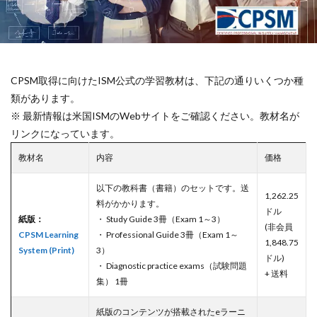
CPSM取得に向けたISM公式の学習教材は、下記の通りいくつか種
類があります。
※ 最新情報は米国ISMのWebサイトをご確認ください。教材名が
リンクになっています。
教材名
内容
価格
以下の教科書（書籍）のセットです。送
1,262.25
料がかかります。
ドル
紙版：
・ Study Guide 3冊（Exam 1～3）
(非会員
CPSM Learning
・ Professional Guide 3冊（Exam 1～
1,848.75
System (Print)
3）
ドル)
・ Diagnostic practice exams（試験問題
+ 送料
集） 1冊
紙版のコンテンツが搭載されたeラーニ