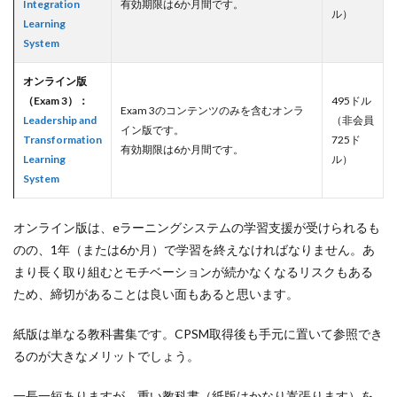
Integration
有効期限は6か月間です。
ル）
Learning
System
オンライン版
（Exam 3）：
495ドル
Exam 3のコンテンツのみを含むオンラ
Leadership and
（非会員
イン版です。
Transformation
725ド
有効期限は6か月間です。
Learning
ル）
System
オンライン版は、eラーニングシステムの学習支援が受けられるも
のの、1年（または6か月）で学習を終えなければなりません。あ
まり長く取り組むとモチベーションが続かなくなるリスクもある
ため、締切があることは良い面もあると思います。
紙版は単なる教科書集です。CPSM取得後も手元に置いて参照でき
るのが大きなメリットでしょう。
一長一短ありますが、重い教科書（紙版はかなり嵩張ります）を