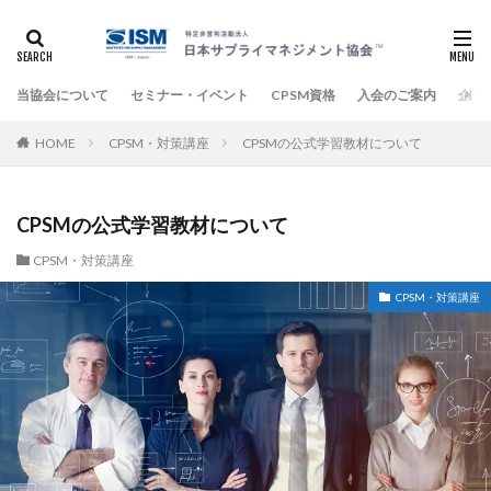
当協会について
セミナー・イベント
CPSM資格
入会のご案内
企業
HOME
CPSM・対策講座
CPSMの公式学習教材について
CPSMの公式学習教材について
CPSM・対策講座
CPSM・対策講座