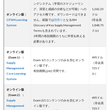
ングシステム（学習のスケジューリン
グ、演習と成績の分析などが可能）への
1,262.25
オンライン版：
アクセス権です。ダウンロードはできま
ドル
CPSM Learning
せん。紙版では
別売り
となるISM
(非会員
System
Glossary of Key Supply Management
1,848.75
Termsも含まれています。
ドル)
1年間の有効期限のうちに学習を終える
必要があります。
オンライン版
（Exam 1）：
495ドル
Exam 1のコンテンツのみを含むオンラ
Supply
（非会員
イン版です。
Management
725ド
有効期限は6か月間です。
Core Learning
ル）
System
オンライン版
（Exam 2）：
495ドル
Supply
Exam 2のコンテンツのみを含むオンラ
（非会員
Management
イン版です。
725ド